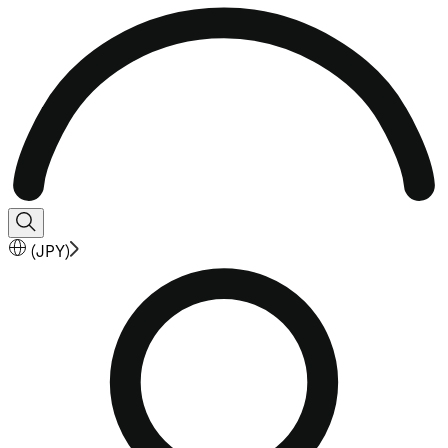
(
JPY
)