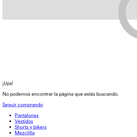
¡Ups!
No podemos encontrar la página que estás buscando.
Seguir comprando
Pantalones
Pantalones
Vestidos
Joggers
Vestidos
Shorts y bikers
Pantalones de trabajo
Sportkleider
Shorts y bikers
Mezclilla
Pantalones holgados
Vestidos midi y maxi
Biker
Mezclilla