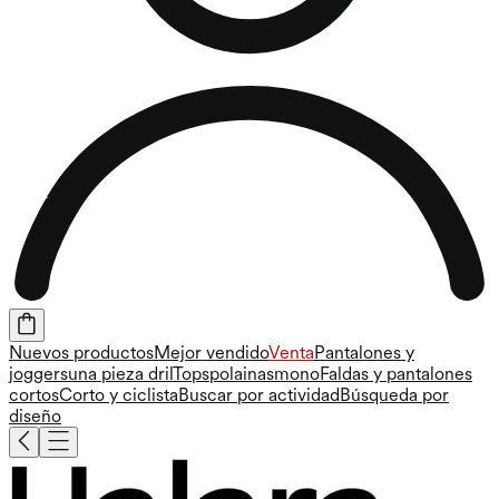
Nuevos productos
Mejor vendido
Venta
Pantalones y
joggers
una pieza
dril
Tops
polainas
mono
Faldas y pantalones
cortos
Corto y ciclista
Buscar por actividad
Búsqueda por
diseño