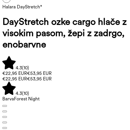
Halara DayStretch*
DayStretch ozke cargo hlače z
visokim pasom, žepi z zadrgo,
enobarvne
4.3
(
10
)
€22,95 EUR
€53,95 EUR
€22,95 EUR
€53,95 EUR
4.3
(
10
)
Barva
Forest Night