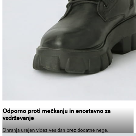
Odporno proti mečkanju in enostavno za
vzdrževanje
Ohranja urejen videz ves dan brez dodatne nege.