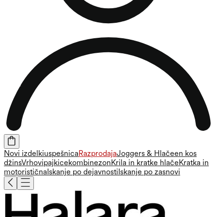
Novi izdelki
uspešnica
Razprodaja
Joggers & Hlače
en kos
džins
Vrhovi
pajkice
kombinezon
Krila in kratke hlače
Kratka in
motoristična
Iskanje po dejavnosti
Iskanje po zasnovi