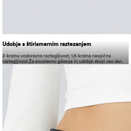
Udobje s štirismernim raztezanjem
2-kratna vodoravna raztegljivost; 1,6-kratna navpična
raztegljivost.
Za enostavno gibanje in udobje skozi ves dan.