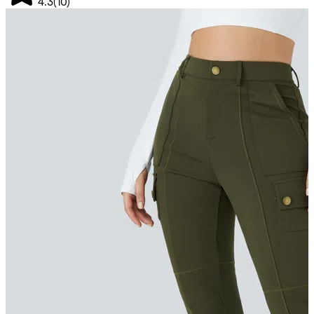
4.3
(
10
)