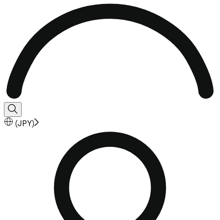
(
JPY
)