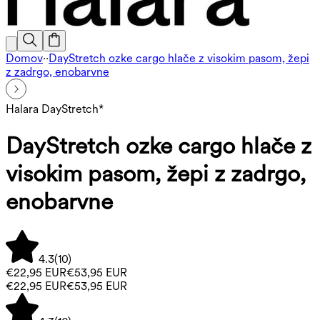
Domov
·
·
DayStretch ozke cargo hlače z visokim pasom, žepi
z zadrgo, enobarvne
Halara DayStretch*
DayStretch ozke cargo hlače z
visokim pasom, žepi z zadrgo,
enobarvne
4.3
(
10
)
€22,95 EUR
€53,95 EUR
€22,95 EUR
€53,95 EUR