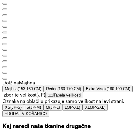
Dolžina
Majhna
Majhna
(
153-160 CM
)
Redno
(
160-170 CM
)
Extra Visok
(
180-190 CM
)
Izberite velikost
(
JP
)
Tabela velikosti
Oznaka na oblačilu prikazuje samo velikost na levi strani.
XS
(
JP-S
)
S
(
JP-M
)
M
(
JP-L
)
L
(
JP-XL
)
XL
(
JP-2XL
)
+
DODAJ V KOŠARICO
Kaj naredi naše tkanine drugačne