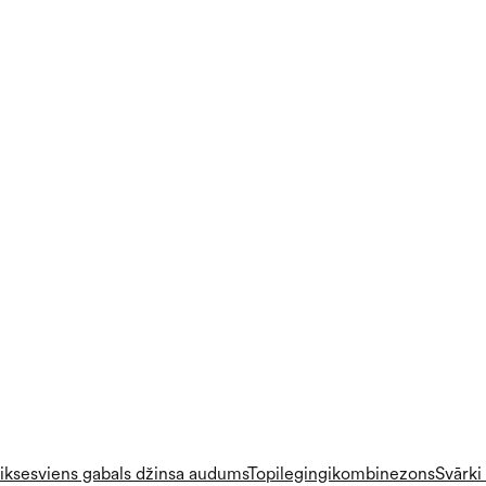
ikses
viens gabals
džinsa audums
Topi
legingi
kombinezons
Svārki 