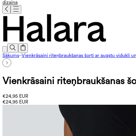
dizaina
Sākums
·
·
Vienkrāsaini riteņbraukšanas šorti ar augstu vidukli un
Vienkrāsaini riteņbraukšanas šor
€24,95 EUR
€24,95 EUR