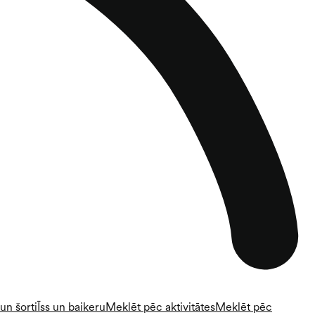
un šorti
Īss un baikeru
Meklēt pēc aktivitātes
Meklēt pēc