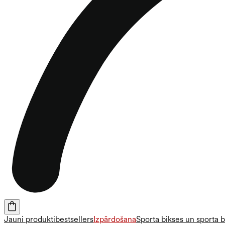
Jauni produkti
bestsellers
Izpārdošana
Sporta bikses un sporta b