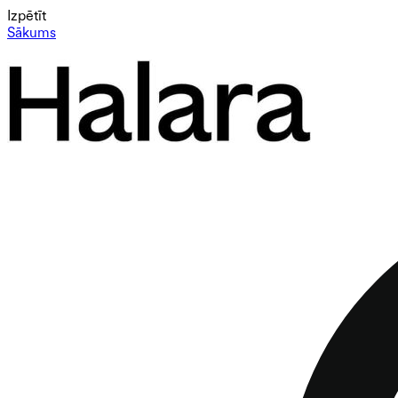
Izpētīt
Sākums