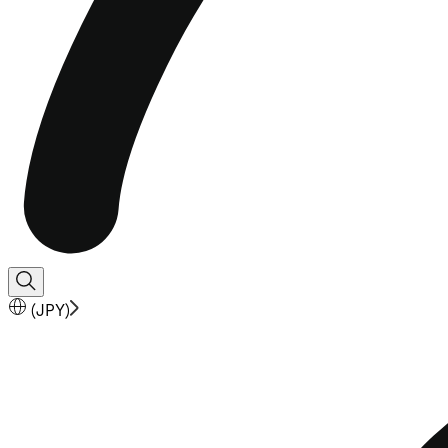
(
JPY
)