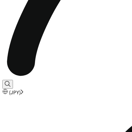
(
JPY
)