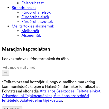
Felsőruházat
Strandruházat
Fürdőruha felsők
Fürdőruha alsók
Fürdőruha szettek
Melltartók és alsóneműk
Melltartók
Alsóneműk
T
Maradjon kapcsolatban
K
Kedvezmények, friss termékek és több!
*Feliratkozással hozzájárul, hogy e-mailben marketing
kommunikációt kapjon a Halarától. Bármikor leiratkozhat.
Folytatással elfogadja
Általános Szerződési Feltételeinket
,
Adatvédelmi Tájékoztatónkat
.
Általános szerződési
feltételek
,
Adatvédelmi tájékoztató
.