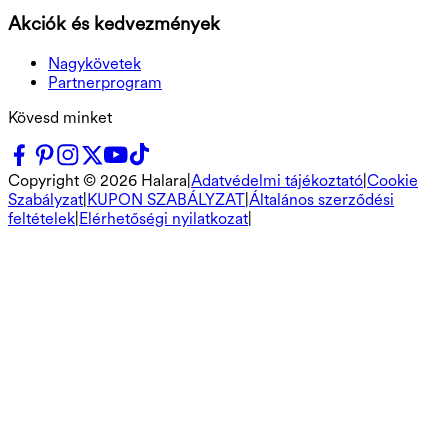
Akciók és kedvezmények
Nagykövetek
Partnerprogram
Kövesd minket
Copyright ©
2026
Halara
|
Adatvédelmi tájékoztató
|
Cookie
Szabályzat
|
KUPON SZABÁLYZAT
|
Általános szerződési
feltételek
|
Elérhetőségi nyilatkozat
|