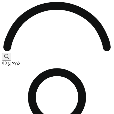
(
JPY
)