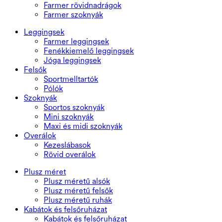
Farmer rövidnadrágok
Farmer szoknyák
Leggingsek
Farmer leggingsek
Fenékkiemelő leggingsek
Jóga leggingsek
Felsők
Sportmelltartók
Pólók
Szoknyák
Sportos szoknyák
Mini szoknyák
Maxi és midi szoknyák
Overálok
Kezeslábasok
Rövid overálok
Plusz méret
Plusz méretű alsók
Plusz méretű felsők
Plusz méretű ruhák
Kabátok és felsőruházat
Kabátok és felsőruházat