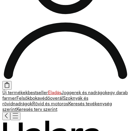
Új termékek
bestseller
Eladás
Joggerek és nadrágok
egy darab
farmer
Felsők
bokavédő
overál
Szoknyák és
rövidnadrágok
Rövid és motoros
Keresés tevékenység
szerint
Keresés terv szerint