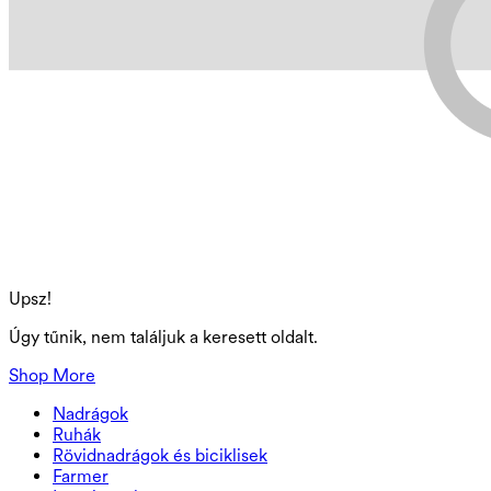
Upsz!
Úgy tűnik, nem találjuk a keresett oldalt.
Shop More
Nadrágok
Nadrágok
Ruhák
Jogging
Ruhák
Rövidnadrágok és biciklisek
Munkanadrágok
Sportos ruhák
Rövidnadrágok és biciklisek
Farmer
Lenge nadrágok
Midi és maxi ruhák
Biciklis
Farmer