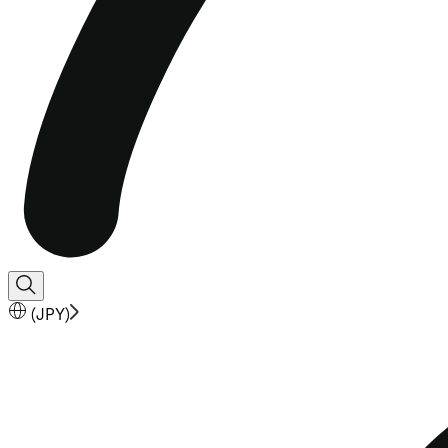
(
JPY
)