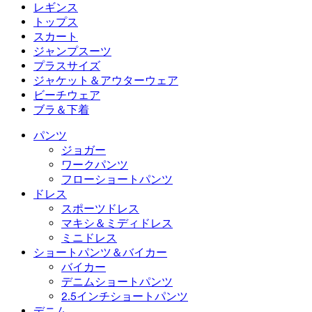
フローショートパンツ
マキシ＆ミディドレス
バイカー
デニム
レギンス
ミニドレス
デニムショートパンツ
デニムレギンス
レギンス
トップス
2.5インチショートパンツ
ワイドレッグジーンズ
デニムレギンス
トップス
スカート
デニムショートパンツ
ヒップアップレギンス
スポーツブラ
スカート
ジャンプスーツ
デニムスカート
ヨガレギンス
Tシャツ
アクティブスカート
ジャンプスーツ
プラスサイズ
ミニスカート
オーバーオール
プラスサイズ
ジャケット＆アウターウェア
マキシ＆ミディスカート
ロンパース
プラスサイズボトムス
ジャケット＆アウターウェア
ビーチウェア
プラスサイズトップス
ジャケット＆アウターウェア
ビーチウェア
ブラ＆下着
プラスサイズドレス
アウターウェア
水着トップス
ブラ＆下着
水着ボトムス
ブラ
パンツ
水着セット
下着
ジョガー
ワークパンツ
フローショートパンツ
ドレス
スポーツドレス
マキシ＆ミディドレス
ミニドレス
ショートパンツ＆バイカー
バイカー
デニムショートパンツ
2.5インチショートパンツ
デニム