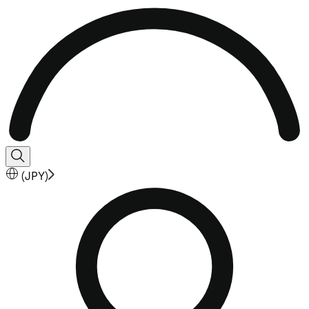
(
JPY
)