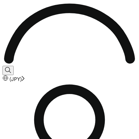
(
JPY
)