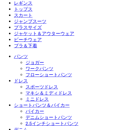
フローショートパンツ
マキシ＆ミディドレス
バイカー
デニム
レギンス
ミニドレス
デニムショートパンツ
デニムレギンス
レギンス
トップス
2.5インチショートパンツ
ワイドレッグジーンズ
デニムレギンス
トップス
スカート
デニムショートパンツ
ヒップアップレギンス
スポーツブラ
スカート
ジャンプスーツ
デニムスカート
ヨガレギンス
Tシャツ
アクティブスカート
ジャンプスーツ
プラスサイズ
ミニスカート
オーバーオール
プラスサイズ
ジャケット＆アウターウェア
マキシ＆ミディスカート
ロンパース
プラスサイズボトムス
ジャケット＆アウターウェア
ビーチウェア
プラスサイズトップス
ジャケット＆アウターウェア
ビーチウェア
ブラ＆下着
プラスサイズドレス
アウターウェア
水着トップス
ブラ＆下着
水着ボトムス
ブラ
パンツ
水着セット
下着
ジョガー
ワークパンツ
フローショートパンツ
ドレス
スポーツドレス
マキシ＆ミディドレス
ミニドレス
ショートパンツ＆バイカー
バイカー
デニムショートパンツ
2.5インチショートパンツ
デニム