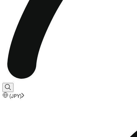
(
JPY
)