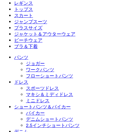
フローショートパンツ
マキシ＆ミディドレス
バイカー
デニム
レギンス
ミニドレス
デニムショートパンツ
デニムレギンス
レギンス
トップス
2.5インチショートパンツ
ワイドレッグジーンズ
デニムレギンス
トップス
スカート
デニムショートパンツ
ヒップアップレギンス
スポーツブラ
スカート
ジャンプスーツ
デニムスカート
ヨガレギンス
Tシャツ
アクティブスカート
ジャンプスーツ
プラスサイズ
ミニスカート
オーバーオール
プラスサイズ
ジャケット＆アウターウェア
マキシ＆ミディスカート
ロンパース
プラスサイズボトムス
ジャケット＆アウターウェア
ビーチウェア
プラスサイズトップス
ジャケット＆アウターウェア
ビーチウェア
ブラ＆下着
プラスサイズドレス
アウターウェア
水着トップス
ブラ＆下着
水着ボトムス
ブラ
パンツ
水着セット
下着
ジョガー
ワークパンツ
フローショートパンツ
ドレス
スポーツドレス
マキシ＆ミディドレス
ミニドレス
ショートパンツ＆バイカー
バイカー
デニムショートパンツ
2.5インチショートパンツ
デニム