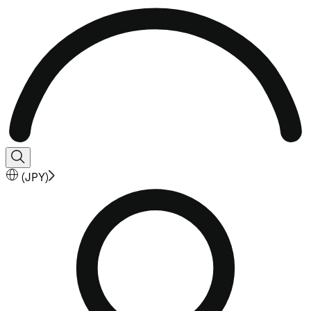
(
JPY
)