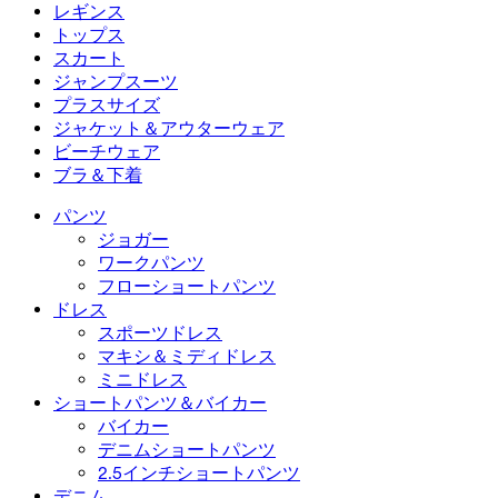
フローショートパンツ
マキシ＆ミディドレス
バイカー
デニム
レギンス
ミニドレス
デニムショートパンツ
デニムレギンス
レギンス
トップス
2.5インチショートパンツ
ワイドレッグジーンズ
デニムレギンス
トップス
スカート
デニムショートパンツ
ヒップアップレギンス
スポーツブラ
スカート
ジャンプスーツ
デニムスカート
ヨガレギンス
Tシャツ
アクティブスカート
ジャンプスーツ
プラスサイズ
ミニスカート
オーバーオール
プラスサイズ
ジャケット＆アウターウェア
マキシ＆ミディスカート
ロンパース
プラスサイズボトムス
ジャケット＆アウターウェア
ビーチウェア
プラスサイズトップス
ジャケット＆アウターウェア
ビーチウェア
ブラ＆下着
プラスサイズドレス
アウターウェア
水着トップス
ブラ＆下着
水着ボトムス
ブラ
パンツ
水着セット
下着
ジョガー
ワークパンツ
フローショートパンツ
ドレス
スポーツドレス
マキシ＆ミディドレス
ミニドレス
ショートパンツ＆バイカー
バイカー
デニムショートパンツ
2.5インチショートパンツ
デニム