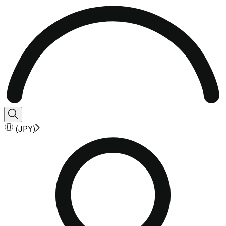
(
JPY
)