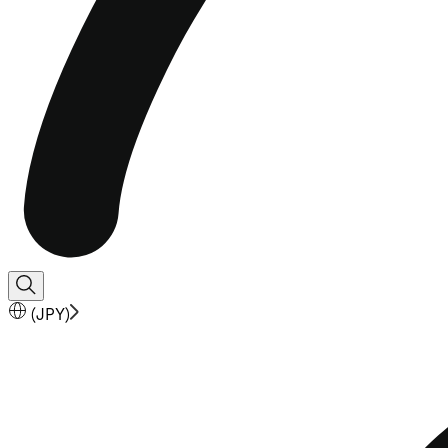
(
JPY
)