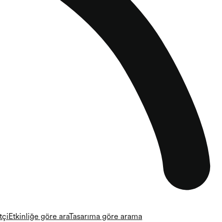
tçi
Etkinliğe göre ara
Tasarıma göre arama