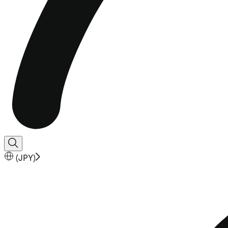
(
JPY
)