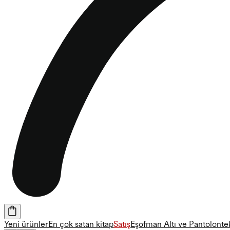
Yeni ürünler
En çok satan kitap
Satış
Eşofman Altı ve Pantolon
te