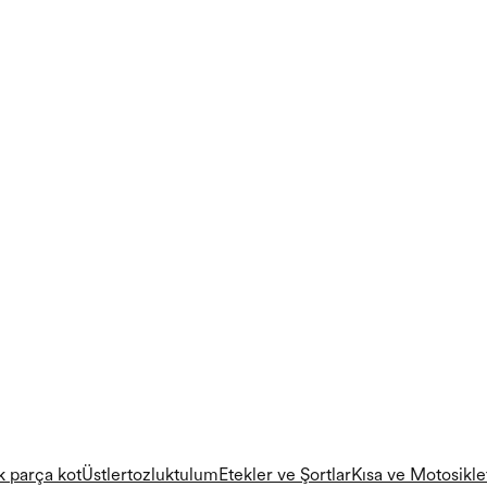
k parça
kot
Üstler
tozluk
tulum
Etekler ve Şortlar
Kısa ve Motosikle