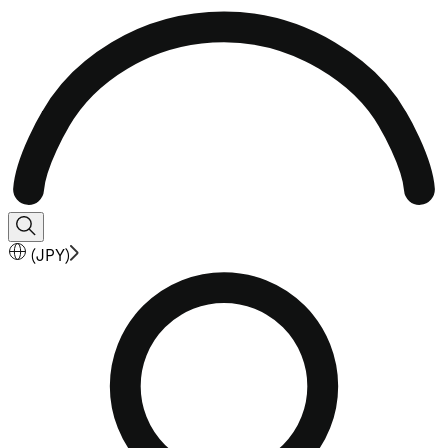
(
JPY
)