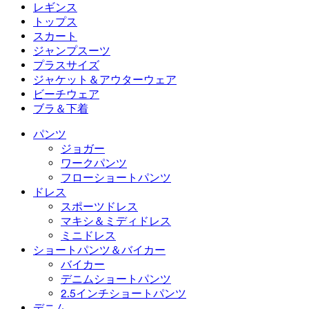
フローショートパンツ
マキシ＆ミディドレス
バイカー
デニム
レギンス
ミニドレス
デニムショートパンツ
デニムレギンス
レギンス
トップス
2.5インチショートパンツ
ワイドレッグジーンズ
デニムレギンス
トップス
スカート
デニムショートパンツ
ヒップアップレギンス
スポーツブラ
スカート
ジャンプスーツ
デニムスカート
ヨガレギンス
Tシャツ
アクティブスカート
ジャンプスーツ
プラスサイズ
ミニスカート
オーバーオール
プラスサイズ
ジャケット＆アウターウェア
マキシ＆ミディスカート
ロンパース
プラスサイズボトムス
ジャケット＆アウターウェア
ビーチウェア
プラスサイズトップス
ジャケット＆アウターウェア
ビーチウェア
ブラ＆下着
プラスサイズドレス
アウターウェア
水着トップス
ブラ＆下着
水着ボトムス
ブラ
パンツ
水着セット
下着
ジョガー
ワークパンツ
フローショートパンツ
ドレス
スポーツドレス
マキシ＆ミディドレス
ミニドレス
ショートパンツ＆バイカー
バイカー
デニムショートパンツ
2.5インチショートパンツ
デニム