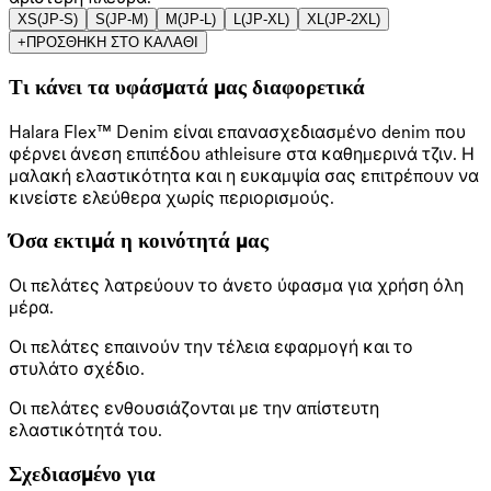
XS
(
JP-S
)
S
(
JP-M
)
M
(
JP-L
)
L
(
JP-XL
)
XL
(
JP-2XL
)
+
ΠΡΟΣΘΗΚΗ ΣΤΟ ΚΑΛΑΘΙ
Τι κάνει τα υφάσματά μας διαφορετικά
Halara Flex™ Denim είναι επανασχεδιασμένο denim που
φέρνει άνεση επιπέδου athleisure στα καθημερινά τζιν. Η
μαλακή ελαστικότητα και η ευκαμψία σας επιτρέπουν να
κινείστε ελεύθερα χωρίς περιορισμούς.
Όσα εκτιμά η κοινότητά μας
Οι πελάτες λατρεύουν το άνετο ύφασμα για χρήση όλη
μέρα.
Οι πελάτες επαινούν την τέλεια εφαρμογή και το
στυλάτο σχέδιο.
Οι πελάτες ενθουσιάζονται με την απίστευτη
ελαστικότητά του.
Σχεδιασμένο για