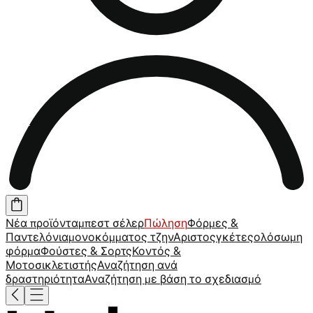
Νέα προϊόντα
μπεστ σέλερ
Πώληση
Φόρμες &
Παντελόνια
μονοκόμματος
τζην
Αριστος
γκέτες
ολόσωμη
φόρμα
Φούστες & Σορτς
Κοντός &
Μοτοσικλετιστής
Αναζήτηση ανά
δραστηριότητα
Αναζήτηση με βάση το σχεδιασμό