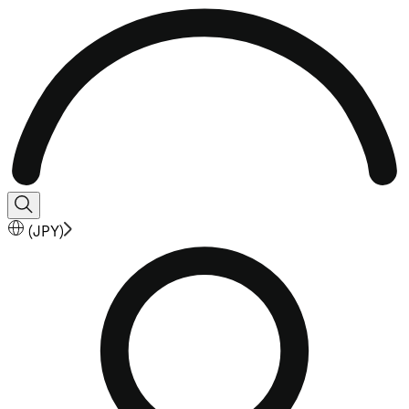
(
JPY
)