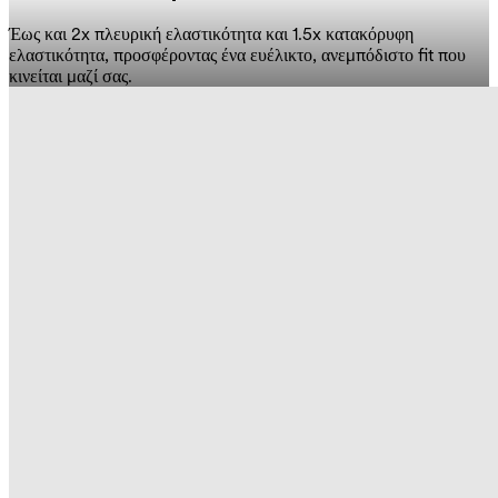
Έως και 2x πλευρική ελαστικότητα και 1.5x κατακόρυφη
ελαστικότητα, προσφέροντας ένα ευέλικτο, ανεμπόδιστο fit που
κινείται μαζί σας.