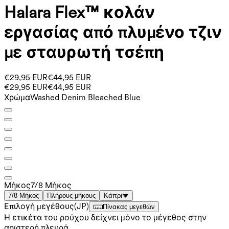
Halara Flex™ κολάν
εργασίας από πλυμένο τζιν
με σταυρωτή τσέπη
€29,95 EUR
€44,95 EUR
€29,95 EUR
€44,95 EUR
Χρώμα
Washed Denim Bleached Blue
Μήκος
7/8 Μήκος
7/8 Μήκος
Πλήρους μήκους
Κάπρι
Επιλογή μεγέθους
(
JP
)
Πίνακας μεγεθών
Η ετικέτα του ρούχου δείχνει μόνο το μέγεθος στην
αριστερή πλευρά.