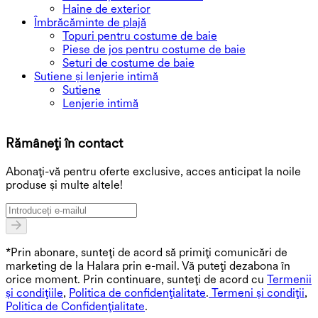
Haine de exterior
Îmbrăcăminte de plajă
Topuri pentru costume de baie
Piese de jos pentru costume de baie
Seturi de costume de baie
Sutiene și lenjerie intimă
Sutiene
Lenjerie intimă
D
Rămâneți în contact
O
Abonați-vă pentru oferte exclusive, acces anticipat la noile
produse și multe altele!
*Prin abonare, sunteți de acord să primiți comunicări de
marketing de la Halara prin e-mail. Vă puteți dezabona în
orice moment. Prin continuare, sunteți de acord cu
Termenii
și condițiile
,
Politica de confidențialitate
.
Termeni și condiții
,
Politica de Confidențialitate
.