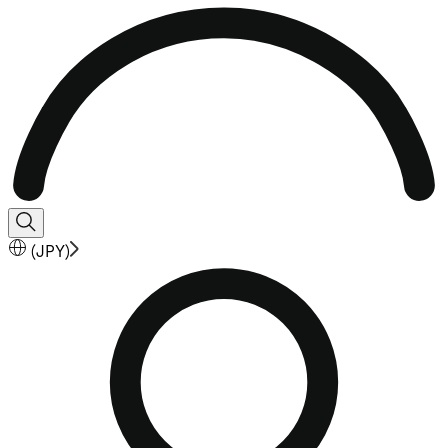
(
JPY
)