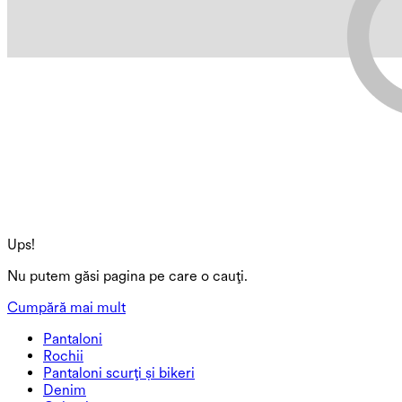
Ups!
Nu putem găsi pagina pe care o cauți.
Cumpără mai mult
Pantaloni
Pantaloni
Rochii
Joggere
Rochii
Pantaloni scurți și bikeri
Pantaloni de lucru
Rochii active
Pantaloni scurți și bikeri
Denim
Pantaloni largi
Rochii midi și maxi
Biker
Denim