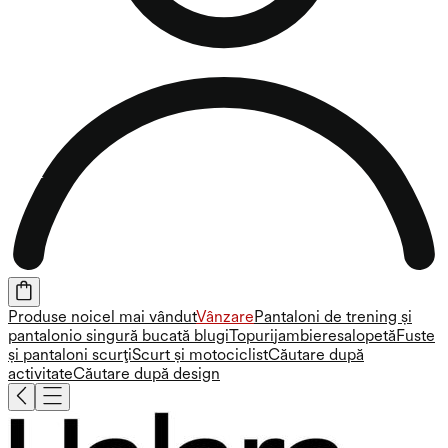
Produse noi
cel mai vândut
Vânzare
Pantaloni de trening și
pantaloni
o singură bucată
blugi
Topuri
jambiere
salopetă
Fuste
și pantaloni scurți
Scurt și motociclist
Căutare după
activitate
Căutare după design