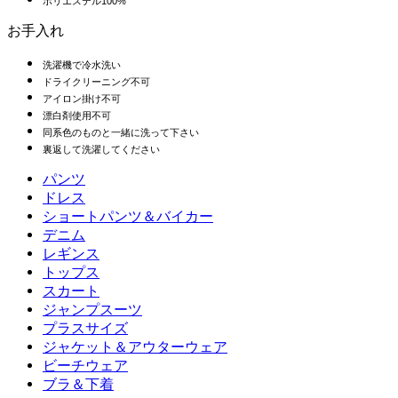
ポリエステル100%
お手入れ
洗濯機で冷水洗い
ドライクリーニング不可
アイロン掛け不可
漂白剤使用不可
同系色のものと一緒に洗って下さい
裏返して洗濯してください
パンツ
パンツ
ドレス
ジョガー
ドレス
ショートパンツ＆バイカー
ワークパンツ
スポーツドレス
ショートパンツ＆バイカー
デニム
フローショートパンツ
マキシ＆ミディドレス
バイカー
デニム
レギンス
ミニドレス
デニムショートパンツ
デニムレギンス
レギンス
トップス
2.5インチショートパンツ
ワイドレッグジーンズ
デニムレギンス
トップス
スカート
デニムショートパンツ
ヒップアップレギンス
スポーツブラ
スカート
ジャンプスーツ
デニムスカート
ヨガレギンス
Tシャツ
アクティブスカート
ジャンプスーツ
プラスサイズ
ミニスカート
オーバーオール
プラスサイズ
ジャケット＆アウターウェア
マキシ＆ミディスカート
ロンパース
プラスサイズボトムス
ジャケット＆アウターウェア
ビーチウェア
プラスサイズトップス
ジャケット＆アウターウェア
ビーチウェア
ブラ＆下着
プラスサイズドレス
アウターウェア
水着トップス
ブラ＆下着