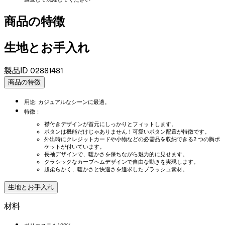
商品の特徴
生地とお手入れ
製品ID
02881481
商品の特徴
用途: カジュアルなシーンに最適。
特徴：
襟付きデザインが首元にしっかりとフィットします。
ボタンは機能だけじゃありません！可愛いボタン配置が特徴です。
外出時にクレジットカードや小物などの必需品を収納できる2 つの胸ポ
ケットが付いています。
長袖デザインで、暖かさを保ちながら魅力的に見せます。
クラシックなカーブヘムデザインで自由な動きを実現します。
超柔らかく、暖かさと快適さを追求したプラッシュ素材。
生地とお手入れ
材料