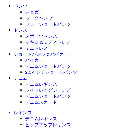
水着ボトムス
ブラ
パンツ
水着セット
下着
ジョガー
ワークパンツ
フローショートパンツ
ドレス
スポーツドレス
マキシ＆ミディドレス
ミニドレス
ショートパンツ＆バイカー
バイカー
デニムショートパンツ
2.5インチショートパンツ
デニム
デニムレギンス
ワイドレッグジーンズ
デニムショートパンツ
デニムスカート
レギンス
デニムレギンス
ヒップアップレギンス