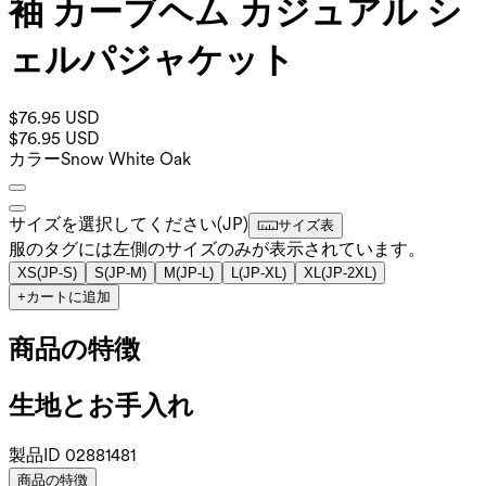
袖 カーブヘム カジュアル シ
ェルパジャケット
$76.95 USD
$76.95 USD
カラー
Snow White Oak
サイズを選択してください
(
JP
)
サイズ表
服のタグには左側のサイズのみが表示されています。
XS
(
JP-S
)
S
(
JP-M
)
M
(
JP-L
)
L
(
JP-XL
)
XL
(
JP-2XL
)
+
カートに追加
商品の特徴
生地とお手入れ
製品ID
02881481
商品の特徴