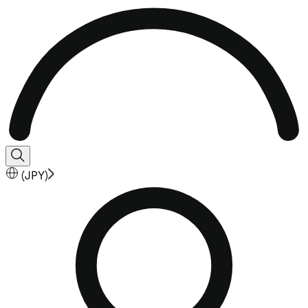
(
JPY
)