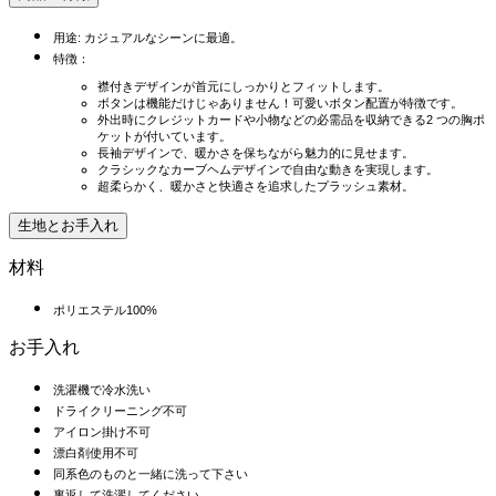
用途: カジュアルなシーンに最適。
特徴：
襟付きデザインが首元にしっかりとフィットします。
ボタンは機能だけじゃありません！可愛いボタン配置が特徴です。
外出時にクレジットカードや小物などの必需品を収納できる2 つの胸ポ
ケットが付いています。
長袖デザインで、暖かさを保ちながら魅力的に見せます。
クラシックなカーブヘムデザインで自由な動きを実現します。
超柔らかく、暖かさと快適さを追求したプラッシュ素材。
生地とお手入れ
材料
ポリエステル100%
お手入れ
洗濯機で冷水洗い
ドライクリーニング不可
アイロン掛け不可
漂白剤使用不可
同系色のものと一緒に洗って下さい
裏返して洗濯してください