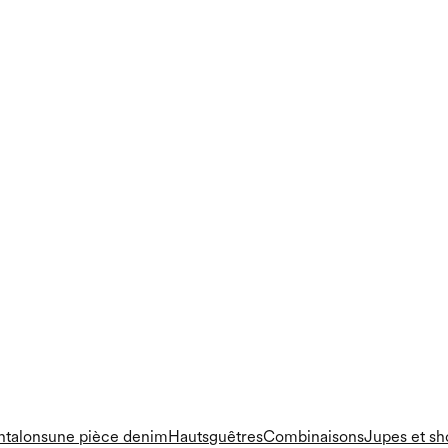
ntalons
une pièce
denim
Hauts
guêtres
Combinaisons
Jupes et sh