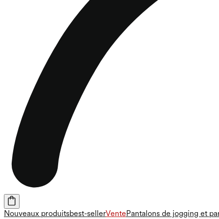
Nouveaux produits
best-seller
Vente
Pantalons de jogging et pa