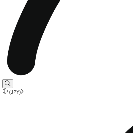
(
JPY
)