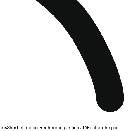
orts
Short et motard
Recherche par activité
Recherche par