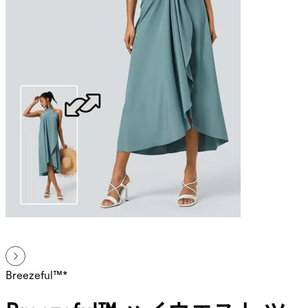
Breezeful™*