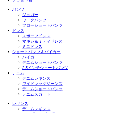
ブラ＆下着
プラスサイズドレス
アウターウェア
水着トップス
ブラ＆下着
水着ボトムス
ブラ
パンツ
水着セット
下着
ジョガー
ワークパンツ
フローショートパンツ
ドレス
スポーツドレス
マキシ＆ミディドレス
ミニドレス
ショートパンツ＆バイカー
バイカー
デニムショートパンツ
2.5インチショートパンツ
デニム
デニムレギンス
ワイドレッグジーンズ
デニムショートパンツ
デニムスカート
レギンス
デニムレギンス