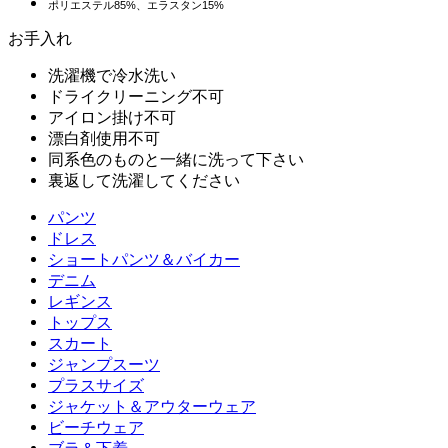
ポリエステル85%、エラスタン15%
お手入れ
洗濯機で冷水洗い
ドライクリーニング不可
アイロン掛け不可
漂白剤使用不可
同系色のものと一緒に洗って下さい
裏返して洗濯してください
パンツ
パンツ
ドレス
ジョガー
ドレス
ショートパンツ＆バイカー
ワークパンツ
スポーツドレス
ショートパンツ＆バイカー
デニム
フローショートパンツ
マキシ＆ミディドレス
バイカー
デニム
レギンス
ミニドレス
デニムショートパンツ
デニムレギンス
レギンス
トップス
2.5インチショートパンツ
ワイドレッグジーンズ
デニムレギンス
トップス
スカート
デニムショートパンツ
ヒップアップレギンス
スポーツブラ
スカート
ジャンプスーツ
デニムスカート
ヨガレギンス
Tシャツ
アクティブスカート
ジャンプスーツ
プラスサイズ
ミニスカート
オーバーオール
プラスサイズ
ジャケット＆アウターウェア
マキシ＆ミディスカート
ロンパース
プラスサイズボトムス
ジャケット＆アウターウェア
ビーチウェア
プラスサイズトップス
ジャケット＆アウターウェア
ビーチウェア