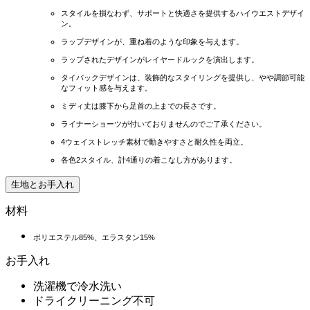
スタイルを損なわず、サポートと快適さを提供するハイウエストデザイ
ン。
ラップデザインが、重ね着のような印象を与えます。
ラップされたデザインがレイヤードルックを演出します。
タイバックデザインは、装飾的なスタイリングを提供し、やや調節可能
なフィット感を与えます。
ミディ丈は膝下から足首の上までの長さです。
ライナーショーツが付いておりませんのでご了承ください。
4ウェイストレッチ素材で動きやすさと耐久性を両立。
各色2スタイル、計4通りの着こなし方があります。
生地とお手入れ
材料
ポリエステル85%、エラスタン15%
お手入れ
洗濯機で冷水洗い
ドライクリーニング不可