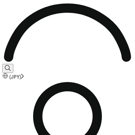
(
JPY
)