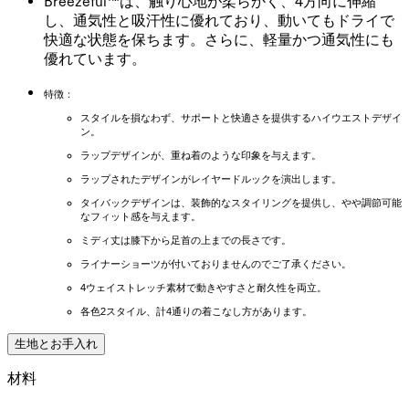
Breezeful™は、触り心地が柔らかく、4方向に伸縮
し、通気性と吸汗性に優れており、動いてもドライで
快適な状態を保ちます。さらに、軽量かつ通気性にも
優れています。
特徴：
スタイルを損なわず、サポートと快適さを提供するハイウエストデザイ
ン。
ラップデザインが、重ね着のような印象を与えます。
ラップされたデザインがレイヤードルックを演出します。
タイバックデザインは、装飾的なスタイリングを提供し、やや調節可能
なフィット感を与えます。
ミディ丈は膝下から足首の上までの長さです。
ライナーショーツが付いておりませんのでご了承ください。
4ウェイストレッチ素材で動きやすさと耐久性を両立。
各色2スタイル、計4通りの着こなし方があります。
生地とお手入れ
材料