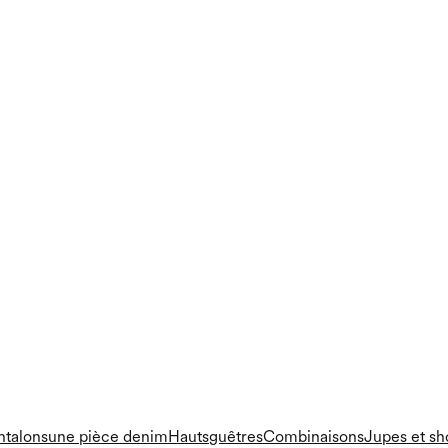
ntalons
une pièce
denim
Hauts
guêtres
Combinaisons
Jupes et sh