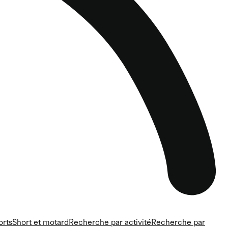
orts
Short et motard
Recherche par activité
Recherche par