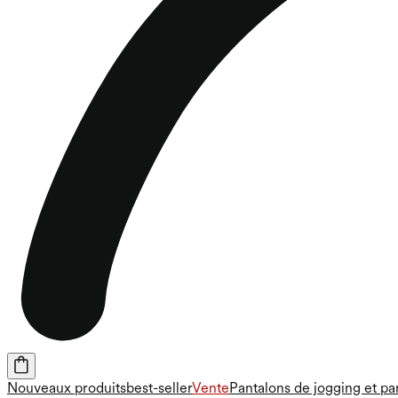
Nouveaux produits
best-seller
Vente
Pantalons de jogging et pa