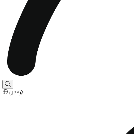
(
JPY
)