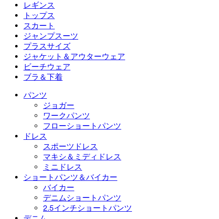
フローショートパンツ
マキシ＆ミディドレス
バイカー
デニム
レギンス
ミニドレス
デニムショートパンツ
デニムレギンス
レギンス
トップス
2.5インチショートパンツ
ワイドレッグジーンズ
デニムレギンス
トップス
スカート
デニムショートパンツ
ヒップアップレギンス
スポーツブラ
スカート
ジャンプスーツ
デニムスカート
ヨガレギンス
Tシャツ
アクティブスカート
ジャンプスーツ
プラスサイズ
ミニスカート
オーバーオール
プラスサイズ
ジャケット＆アウターウェア
マキシ＆ミディスカート
ロンパース
プラスサイズボトムス
ジャケット＆アウターウェア
ビーチウェア
プラスサイズトップス
ジャケット＆アウターウェア
ビーチウェア
ブラ＆下着
プラスサイズドレス
アウターウェア
水着トップス
ブラ＆下着
水着ボトムス
ブラ
パンツ
水着セット
下着
ジョガー
ワークパンツ
フローショートパンツ
ドレス
スポーツドレス
マキシ＆ミディドレス
ミニドレス
ショートパンツ＆バイカー
バイカー
デニムショートパンツ
2.5インチショートパンツ
デニム