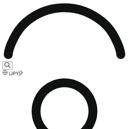
(
JPY
)