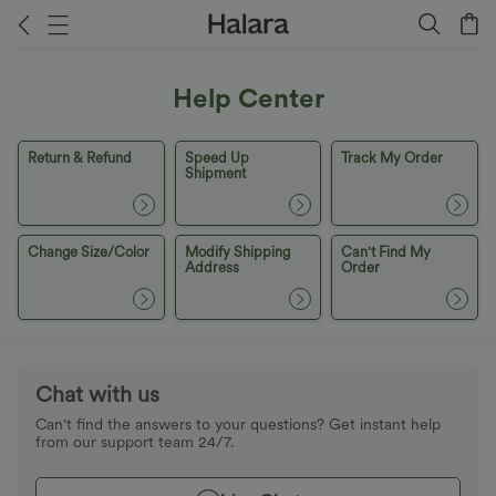
Help Center
Return & Refund
Speed Up
Track My Order
Shipment
Change Size/Color
Modify Shipping
Can't Find My
Address
Order
Chat with us
Can't find the answers to your questions? Get instant help
from our support team 24/7.