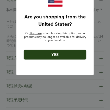
私の国に発送できますか？配送先に関する制限はありますか？
Are you shopping from the
当社は多数の国と地域に発送しています。現在の配送先につい
United States
?
ては、こちらをご覧ください。
Or
Stay here
, after choosing this option, some
さらにサポートが必要ですか？カスタマーサービスチームが24
products may no longer be available for delivery
to your location.
時間年中無休で対応いたします。
こちら
をクリッ クして、い
つでもチャットでお問い合わせください。
YES
配送方法/時間/費用
配送
配送状況の確認
配送予定時間