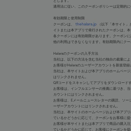
とします。
適用法に従い、このクーポンポリシーは定期的に
有効期限と使用制限
thehalara.jp
クーポンは、
（以下「本サイト」
イトまたは本アプリで発行されたクーポンは、本
各クーポンには有効期限があります。クーポンに
他の利用はできなくなります。有効期限内にクー
Halaraのクーポンの入手方法
当社は、以下の方法を含む当社の独自の裁量によ
お客様がHalaraのユーザーアカウントを新規
当社は、本サイトおよび本アプリのホームページお
はリンクされません。
QRコードをスキャンしてアプリをダウンロード
お客様は、インフルエンサーの推薦に基づき、当社
カウントにはリンクされません。
お客様は、Eメールニュースレターの購読、ソーシ
ーザーアカウントにはリンクされません。
当社は、本サイトのホームページおよび本アプリ
ているかどうかに応じて、クーポンをお客様に提
お客様が本サイトまたは本アプリで商品の購入注
ているかどうかに応じて、お客様にクーポンを提