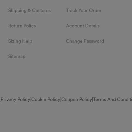
Shipping & Customs
Track Your Order
Return Policy
Account Details
Sizing Help
Change Password
Sitemap
|
Privacy Policy
|
Cookie Policy
|
Coupon Policy
|
Terms And Condit