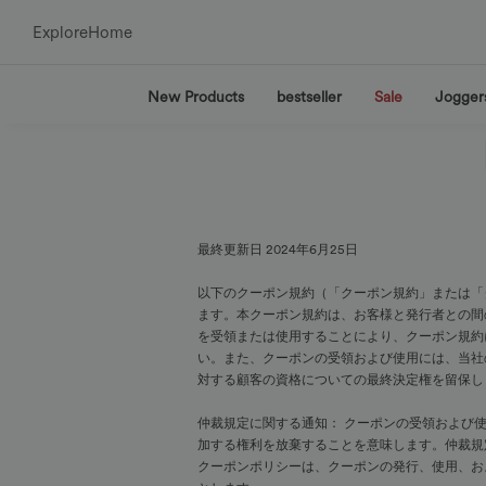
Explore
Home
New Products
bestseller
Sale
Jogger
最終更新日 2024年6月25日
以下のクーポン規約（「クーポン規約」または「クー
ます。本クーポン規約は、お客様と発行者との間の契約を構成し
を受領または使用することにより、クーポン規約
い。また、クーポンの受領および使用には、当社
対する顧客の資格についての最終決定権を留保し
仲裁規定に関する通知： クーポンの受領および
加する権利を放棄することを意味します。仲裁規
クーポンポリシーは、クーポンの発行、使用、お