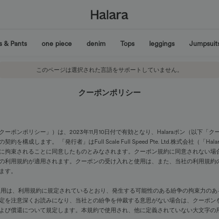
s & Pants
one piece
denim
Tops
leggings
Jumpsuit
このページは選択された言語をサポートしていません。
クーポンポリシー
ポンポリシー」）は、2023年11月10日付で有効となり、Halaraポン（以下
ます。 「発行者」はFull Scale Full Speed Pte. Ltd.株式会社（「H
に拘束されることに同意したものとみなされます。クーポン規約に同意されない場
の利用規約が適用されます。クーポンの受け入れと使用は、また、当社の利用規約
ます。
使用は、利用規約に規定されているとおり、発生する可能性のある紛争の拘束力のあ
定を注意深くお読みになり、当社との紛争を仲裁する意思がない場合は、クーポン
よび償還について規定します。本規約で使用され、他に定義されていない大文字の