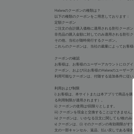
Halaraのクーポンの種類は？
以下の種類のクーポンをご用意しております：
定額クーポン
ご注文の合計購入価格に適用される割引クーポン
非売品の購入金額に対してのみ適用される割引ク
その他、当社が随時発行するクーポン。
これらのクーポンは、当社の裁量によってお客様
クーポンの確認
お客様は、お客様のユーザーアカウントにログイン
クーポン、および(ii)お客様のHalaraのユ
利用可能なクーポンは、付随する追加条件に従い
利用および制限
i) お客様は、本サイトまたは本アプリで商品
る利用制限が適用されます）。
ii) クーポンの使用は1回限りとします。
iii) クーポンを現金と交換することはできません
iv) クーポンは、いかなる注文に関しても1枚
v) クーポンは、(i) そのクーポンの有効期限がす
文の一部キャンセル、返品、払い戻しである場合