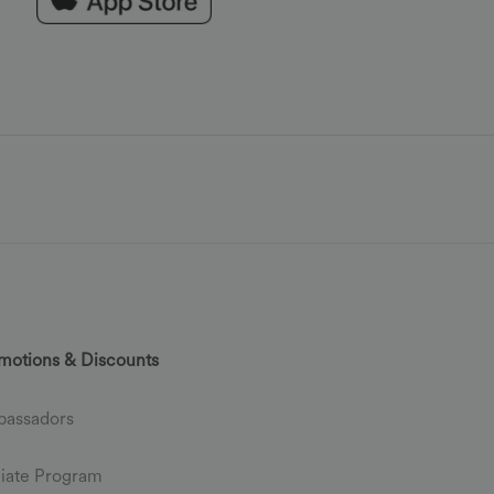
motions & Discounts
assadors
iliate Program