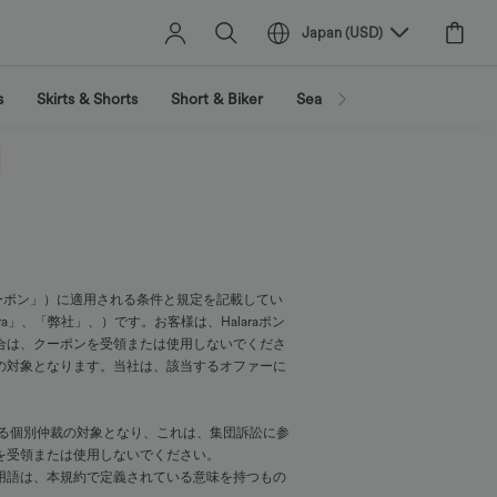
Japan
(
USD
)
s
Skirts & Shorts
Short & Biker
Search by activity
Search
「クーポン」）に適用される条件と規定を記載してい
alara」、「弊社」、）です。お客様は、Halaraポン
合は、クーポンを受領または使用しないでくださ
の対象となります。当社は、該当するオファーに
る個別仲裁の対象となり、これは、集団訴訟に参
を受領または使用しないでください。
用語は、本規約で定義されている意味を持つもの