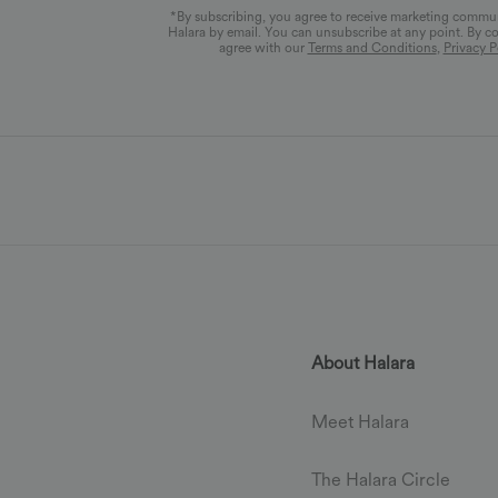
*By subscribing, you agree to receive marketing commu
Halara by email. You can unsubscribe at any point. By c
agree with our
Terms and Conditions
,
Privacy P
About Halara
Meet Halara
The Halara Circle