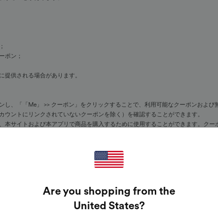
；
ーポン；
に提供される場合があります。
し、「「Me」 >> クーポン」をクリックすることで、利用可能なクーポンおよび無
ーザーアカウントにリンクされていないクーポンを除く）を確認することができます。
、本サイトおよび本アプリで商品を購入するために使用することができます。クー
を購入する注文を行う際に、有効なクーポンを利用することができます（ただし、クー
。
Are you shopping from the
のみ利用することができ、クーポンを「積み重ねる」、または同じ注文に関して他のク
でに切れている場合、(ii) そのクーポンがお客様のHalara・ユーザー・アカウントにリ
United States
?
（この場合、クーポンは使用されたものとみなされ、お客様には返却されません）