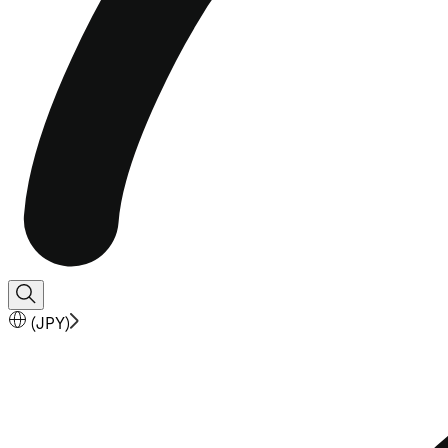
(
JPY
)