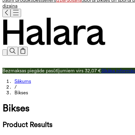
Jauni produkti
bestsellers
Izpārdošana
Sporta bikses un sporta b
dizaina
Bezmaksas piegāde pasūtījumiem virs 32,07 €
Sīkāka informāc
Sākums
/
Bikses
Bikses
Product Results