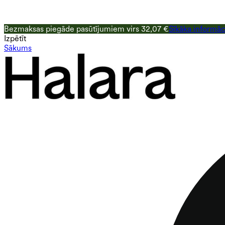
Bezmaksas piegāde pasūtījumiem virs 32,07 €
Sīkāka informāc
Izpētīt
Sākums