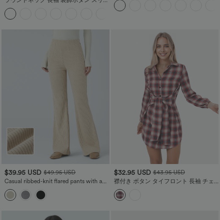
ラウンドネック 長袖 装飾ボタン スリム
ュ加工 ストレッチニット カジュアルジ
ワークジャケット
ーンズ
$39.95 USD
$32.95 USD
$49.95 USD
$43.95 USD
Casual ribbed-knit flared pants with a
襟付き ボタン タイフロント 長袖 チェ
high waistband and side zip pockets.
ック柄 ミニ カジュアルドレス