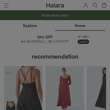
Free shipping on orders over $35.96 USD
Details
30 day return policy
Receive a free card holder when you spend 7,900 yen or more
Explore
Home
Receive a free waist bag with purchases of ￥12,900 or more
10% OFF
クーポン
$60.96 USD円以上ご購入で10％OFF
luck10
Free shipping on orders over $35.96 USD
Details
recommendation