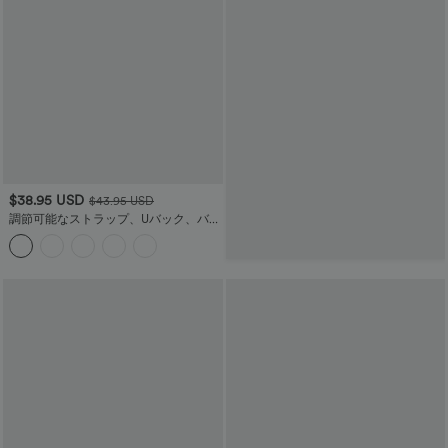
$38.95 USD
$43.95 USD
調節可能なストラップ、Uバック、バッ
クレス、ツイストフレア、ゆったりと
したマキシスリップリゾートドレス