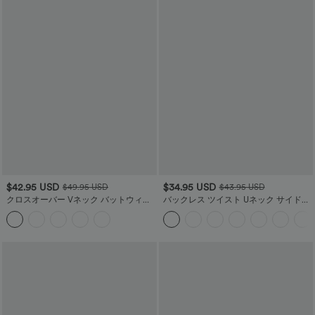
$42.95 USD
$34.95 USD
$49.95 USD
$43.95 USD
クロスオーバー Vネック バットウィン
バックレス ツイスト Uネック サイドポ
グ 長袖 ベルト付き ミニ カジュアル セ
ケット付き ハーレム カジュアル ジャ
ーター ドレス
ンプスーツ