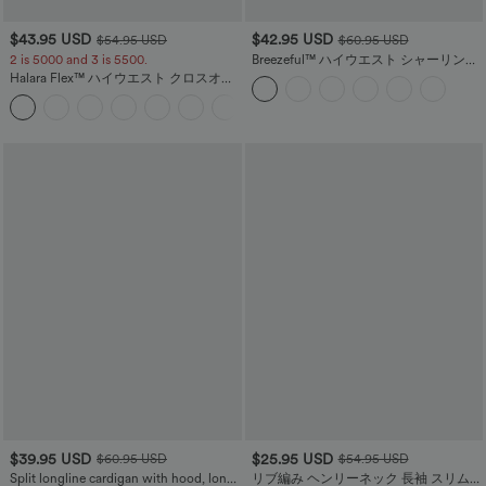
$43.95 USD
$42.95 USD
$54.95 USD
$60.95 USD
2 is 5000 and 3 is 5500.
Breezeful™ ハイウエスト シャーリング
タイ フロント&amp;バック プリーツ ワ
Halara Flex™ ハイウエスト クロスオー
イドレッグ ゆったり 速乾 カジュアルパ
バー ポケット ウォッシュ加工 ストレッ
ンツ
チニット カジュアル フレア ジーンズ
$39.95 USD
$25.95 USD
$60.95 USD
$54.95 USD
Split longline cardigan with hood, long
リブ編み ヘンリーネック 長袖 スリム