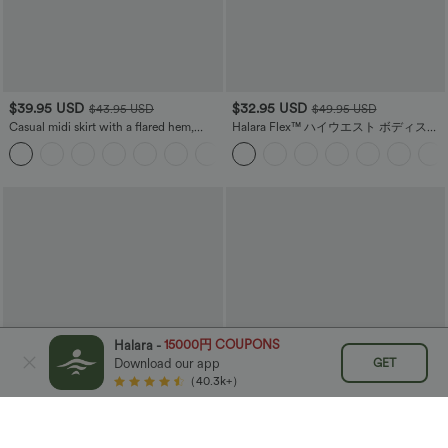
$39.95 USD
$32.95 USD
$43.95 USD
$49.95 USD
Casual midi skirt with a flared hem,
Halara Flex™ ハイウエスト ボディスカ
houndstooth pattern, and a side pocket.
ルプト ウエストスリミング サイドポケ
ット ワイドレッグ マイクロワッフル ワ
ークパンツ
15000円 COUPONS
Halara -
GET
Download our app
（40.3k+）