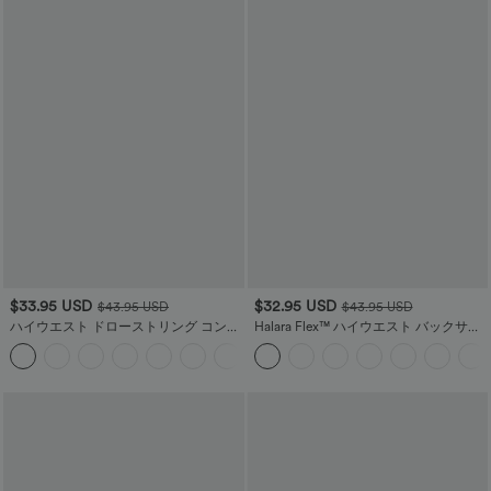
$33.95 USD
$32.95 USD
$43.95 USD
$43.95 USD
ハイウエスト ドローストリング コント
Halara Flex™ ハイウエスト バックサイ
ラストメッシュ 2イン1 サイドポケット
ドポケット 若干フレア ワークパンツ
+15
ゆったりとしたミディ丈フレア カジュ
アルスカート