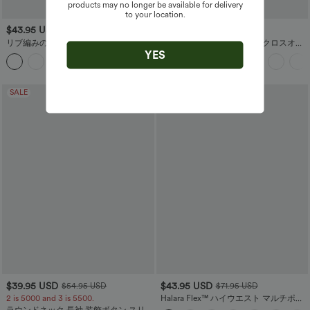
products may no longer be available for delivery
to your location.
$43.95 USD
$43.95 USD
$60.95 USD
$60.95 USD
リブ編みのボートネック 長袖 ルーシュ
Halara Flex™ ハイウエスト クロスオー
サイドポケット ゆったりとしたマキシ
バー ポケット ウォッシュ加工 ストレッ
YES
丈カジュアルドレス
チニット カジュアル スーパーフレア ジ
ーンズ
SALE
$39.95 USD
$43.95 USD
$54.95 USD
$71.95 USD
2 is 5000 and 3 is 5500.
Halara Flex™ ハイウエスト マルチポケ
ット ロールヘム ワイドレッグ ウォッシ