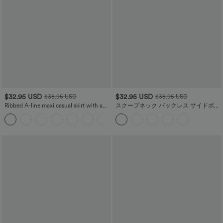
$32.95 USD
$32.95 USD
$38.95 USD
$38.95 USD
Ribbed A-line maxi casual skirt with a
スクープネック バックレス サイドポケ
high waistband and a slit at the hem.
ット カジュアル ハーレム ジャンプスー
ツ