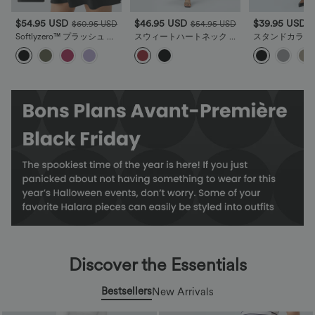
$54.95 USD
$46.95 USD
$39.95 USD
$60.95 USD
$54.95 USD
$
Softlyzero™ プラッシュ バ
スウィートハートネック ロ
スタンドカラー 
ックレス クリスクロス 2ピ
ングスリーブ ツイストサイ
ポケット フレア
ース ポケット ダンス アク
ドポケット フレア ゆったり
ジュアル ドレス
ティブ ドレス
マキシリゾートドレス
Discover the Essentials
Bestsellers
New Arrivals