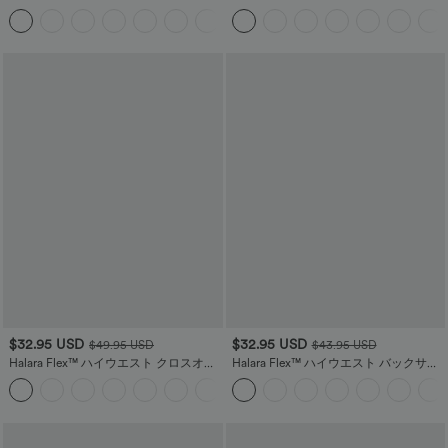
sleeves, side pocket
カジュアル トップス
$32.95 USD
$32.95 USD
$49.95 USD
$43.95 USD
Halara Flex™ ハイウエスト クロスオー
Halara Flex™ ハイウエスト バックサイ
バー マルチポケット ストレッチニット
ドポケット ストレッチニットデニム カ
+1
デニム ワークレギンス
ジュアルレギンス