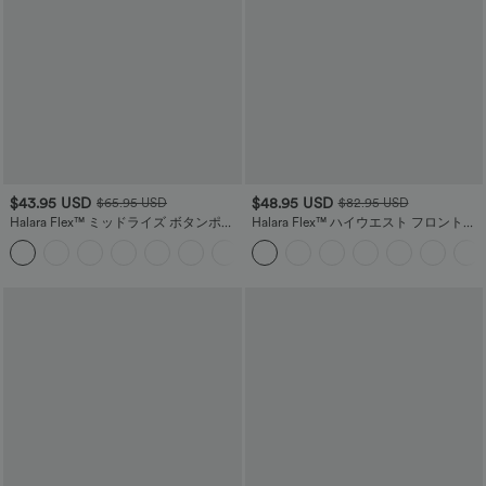
$43.95 USD
$48.95 USD
$65.95 USD
$82.95 USD
Halara Flex™ ミッドライズ ボタンポケ
Halara Flex™ ハイウエスト フロントポ
ット ストレッチニット カジュアル ブー
ケット ウォッシュ加工 ストレッチニッ
ツカット ジーンズ
ト カジュアル ワイドレッグ ジーンズ